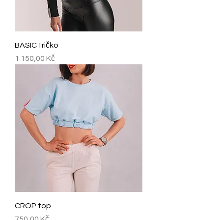
BASIC tričko
Cena
1 150,00 Kč
CROP top
Cena
750,00 Kč