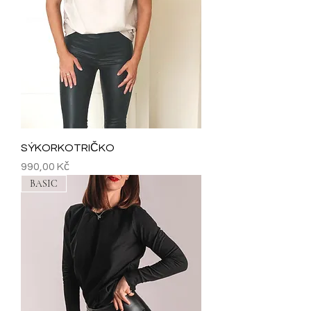
SÝKORKOTRIČKO
Cena
990,00 Kč
BASIC