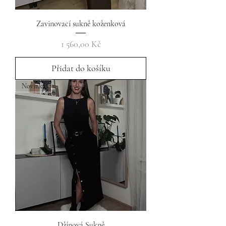
Zavinovací sukně koženková
Cena
1 560,00 Kč
Přidat do košíku
Novinka
Džínová Sukně