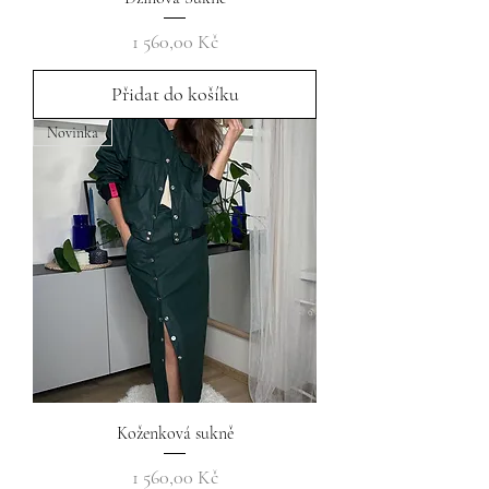
Cena
1 560,00 Kč
Přidat do košíku
Novinka
Koženková sukně
Cena
1 560,00 Kč