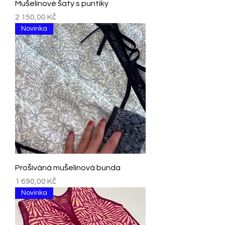
Mušelínové šaty s puntíky
Cena
2 150,00 Kč
Novinka
Prošíváná mušelínová bunda
Cena
1 690,00 Kč
Novinka