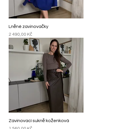
Lněné zavinovačky
Cena
2 490,00 Kč
Zavinovací sukně koženková
Cena
1 560,00 Kč