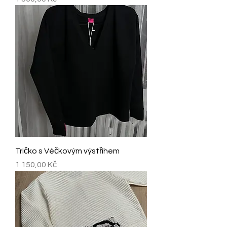
Tričko s Véčkovým výstřihem
Cena
1 150,00 Kč