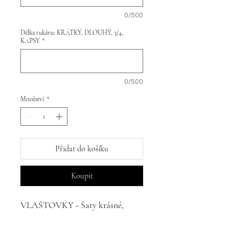
0/500
Délka rukávu: KRÁTKÝ, DLOUHÝ, 3/4,
KAPSY
*
0/500
Množství
*
Přidat do košíku
Koupit
VLAŠTOVKY - Šaty krásné,
elegantní, jednoduché a díky