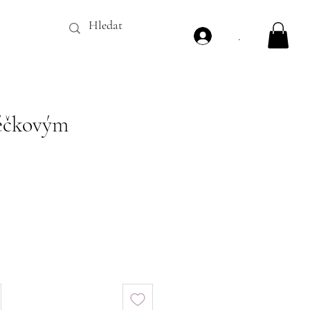
.
Véčkovým
ena