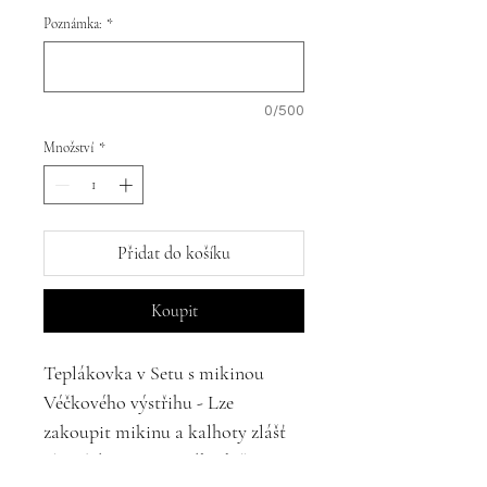
Poznámka:
*
0/500
Množství
*
Přidat do košíku
Koupit
Teplákovka v Setu s mikinou
Véčkového výstřihu - Lze
zakoupit mikinu a kalhoty zlášť
ale také v setu za zvýhodněnou