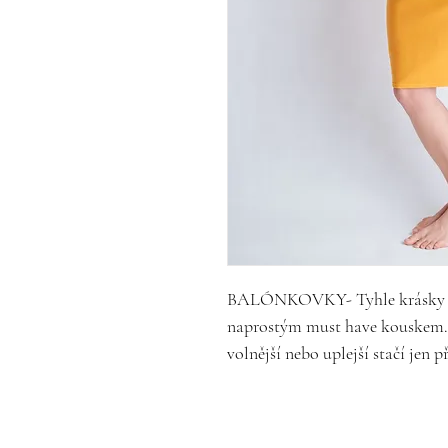
BALÓNKOVKY- Tyhle krásky js
naprostým must have kouskem. Š
volnější nebo uplejší stačí jen