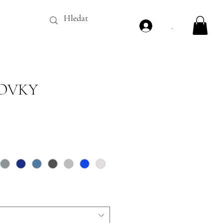
.
OVKY
ena