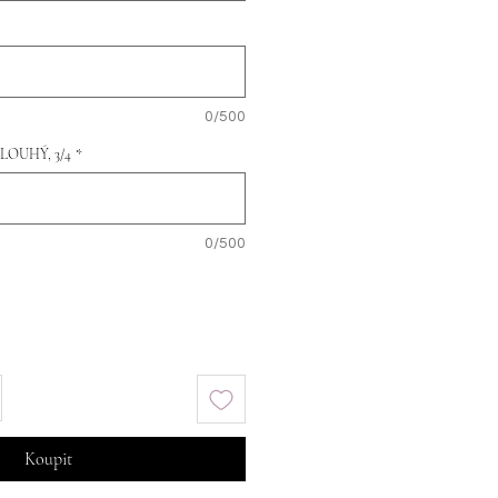
0/500
DLOUHÝ, 3/4
*
0/500
Koupit