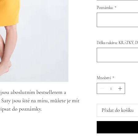
Poznámka:
*
Délka rukávu: KRÁTKÝ, 
Množství
*
ou aboslutním bestsellerem a
aty jsou šité na míru, můžete je mít
 připsat do poznámky.
Přidat do košíku