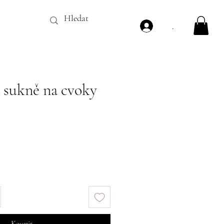
.
 sukně na cvoky
ena
Koupit