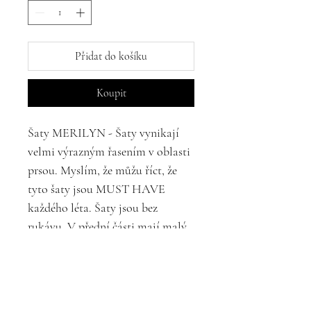
Přidat do košíku
Koupit
Šaty MERILYN - Šaty vynikají
velmi výrazným řasením v oblasti
prsou. Myslím, že můžu říct, že
tyto šaty jsou MUST HAVE
každého léta. Šaty jsou bez
rukávu. V přední části mají malý
výstřih. Délku šatů si lze
přizpůsobit svým požadavkům -
prosím připsat do poznámky. Šaty
mají vždy kapsy. Na výběr je