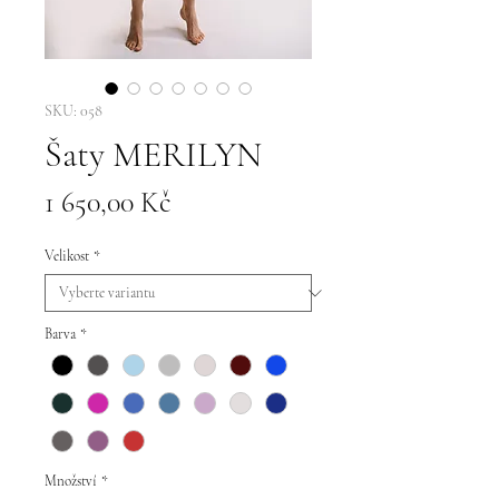
SKU: 058
Šaty MERILYN
Cena
1 650,00 Kč
Velikost
*
Barva
*
Množství
*