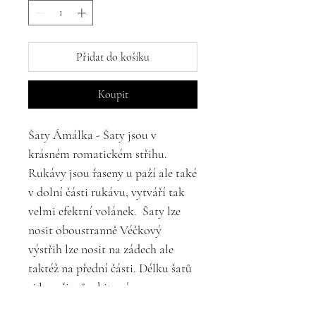
Přidat do košíku
Koupit
Šaty Ámálka - Šaty jsou v
krásném romatickém střihu.
Rukávy jsou řaseny u paží ale také
v dolní části rukávu, vytváří tak
velmi efektní volánek. Šaty lze
nosit oboustranně Véčkový
výstřih lze nosit na zádech ale
taktéž na přední části. Délku šatů
si lze přizpůsobit svým
požadavkům - prosím připsat do