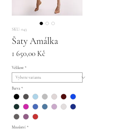
SKU: 043
Šaty Amálka
Cena
1 650,00 Kč
Velikost
*
Barva
*
Množství
*