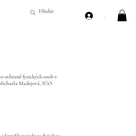
.
o ochraně fyzických osob v
 Michaela Madejová, IČO:
; identifikovatelnou fyzickou