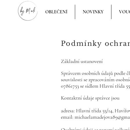
OBLEČENÍ
NOVINKY
VOU
Podmínky ochran
Základní ustanovení
Správcem osobních údajů podle čl
souvislosti se zpracováním osobn
07861753 se sídlem Hlavní třída 55/
Kontaktní údaje správce jsou
adresa: Hlavní třída 55/14, Havířo
email:
michaelamadejova89@gma
Osobními údaji se rozumí veškeré 