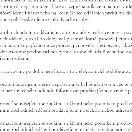
ze přímo či nepřímo identifikovat, zejména odkazem na určitý ide
 síťový identifikátor nebo na jeden či více zvláštních prvků fyzické
ebo společenské identity této fyzické osoby.
osobních údajů prodávajícím, a to pro účely realizace práv a po
ních sdělení, a to až do doby, než písemně doručí prodávajícímu
h údajů kupujícího může prodávající pověřit třetí osobu, jako
adné zákonné povinnosti poskytnutí osobních údajů nebudou oso
třetím osobám.
pracovávány po dobu neurčitou, a to v elektronické podobě au
 osobní údaje jsou přesné a správné a že byl poučen o tom, že se
nen bez zbytečného odkladu informovat prodávajícího o změně p
formací souvisejících se zbožím, službami nebo podnikem prodáv
íláním obchodních sdělení prodávajícím na elektronickou adresu 
formací souvisejících se zbožím, službami nebo podnikem prodáv
íláním obchodních sdělení prodávajícím na elektronickou adresu 