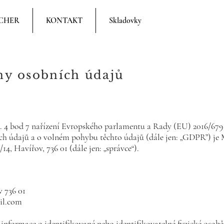
CHER
KONTAKT
Skladovky
y osobních údajů
. 4 bod 7 nařízení Evropského parlamentu a Rady (EU) 2016/679 
ích údajů a o volném pohybu těchto údajů (dále jen: „GDPR”) je
14, Havířov, 736 01 (dále jen: „správce“).
v 736 01
il.com
informace o identifikované nebo identifikovatelné fyzické osobě