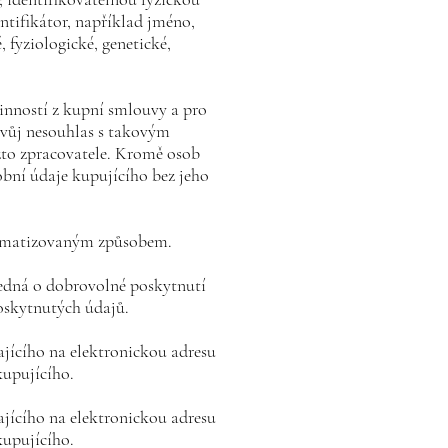
ntifikátor, například jméno,
, fyziologické, genetické,
vinností z kupní smlouvy a pro
 svůj nesouhlas s takovým
žto zpracovatele. Kromě osob
bní údaje kupujícího bez jeho
tomatizovaným způsobem.
 jedná o dobrovolné poskytnutí
oskytnutých údajů.
ajícího na elektronickou adresu
kupujícího.
ajícího na elektronickou adresu
kupujícího.