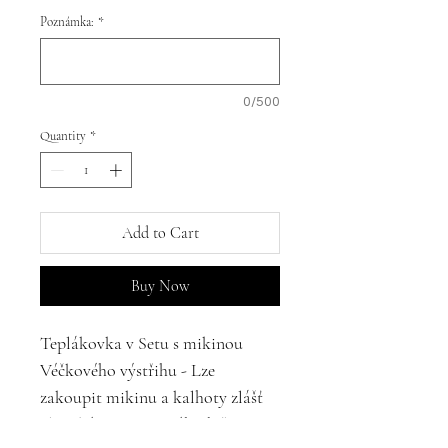
Poznámka:
*
0/500
Quantity
*
Add to Cart
Buy Now
Teplákovka v Setu s mikinou
Véčkového výstřihu - Lze
zakoupit mikinu a kalhoty zlášť
ale také v setu za zvýhodněnou