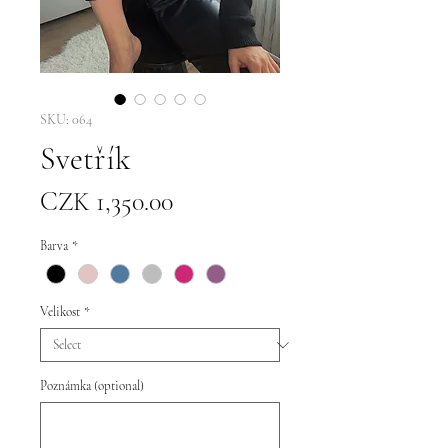
SKU: 064
Svetřík
Price
CZK 1,350.00
Barva
*
Velikost
*
Poznámka (optional)