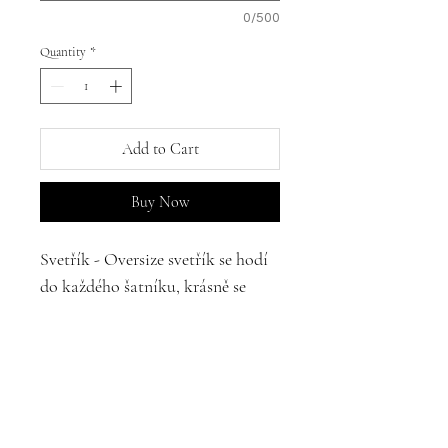
0/500
Quantity
*
Add to Cart
Buy Now
Svetřík - Oversize svetřík se hodí
do každého šatníku, krásně se
kombinuje ne jen ke kalhotům ale
také k sukni - doporučuji naší
saténovku. Pro změnu výstřihu
prosím požadavek připiště do
poznámek. Svetřík může mít
kulatý výstřih ke krku.