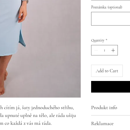
Poznámka: (optional)
Quantity
*
Add to Cart
Produkt info
ch cítím já, šaty jednoduchého střihu,
a upnuté uplně na tělo, ale ráda ušiju
Složení:
tom co každá z vás má ráda.
Reklamace
95% bavlna