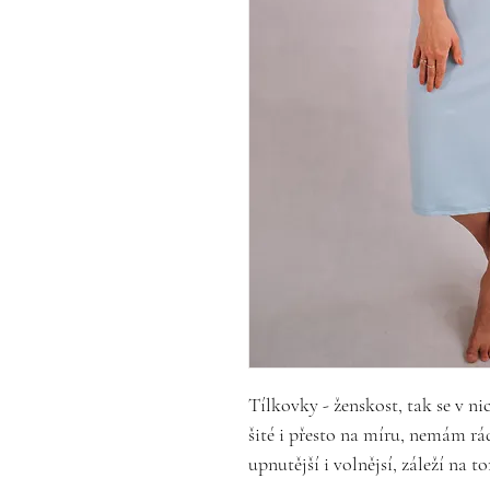
Tílkovky - ženskost, tak se v ni
šité i přesto na míru, nemám rád
upnutější i volnějsí, záleží na 