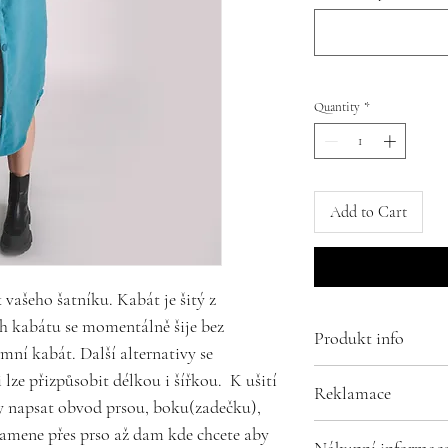
Quantity
*
Add to Cart
 vašeho šatníku. Kabát je šitý z
uh kabátu se momentálně šije bez
Produkt info
mní kabát. Další alternativy se
Složení:
 lze přizpůsobit délkou i šířkou. K ušití
Reklamace
100% Polyester
 napsat obvod prsou, boku(zadečku),
Reklamace a uplatn
 ramene přes prso až dam kde chcete aby
Nákupní informac