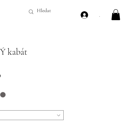
.
 kabát
Price
0