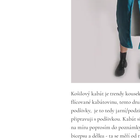
Košilový kabát je trendy kousek
flícované kabátovinu, tento dr
podšivky, je to tedy jarní/podzi
připravuji s podšivkou. Kabát si
na míru poprosím do poznámky
bicepsu a délku - ta se měří od