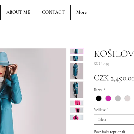
ABOUT ME
CONTACT
More
KOŠILOVÝ
SKU: 039
CZK 2,490.0
Barva
*
Velikost
*
Select
Poznámka (optional)