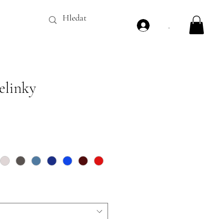
.
elinky
Price