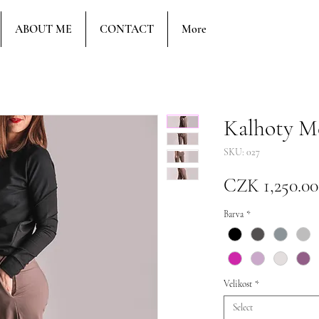
ABOUT ME
CONTACT
More
Kalhoty M
SKU: 027
CZK 1,250.00
Barva
*
Velikost
*
Select