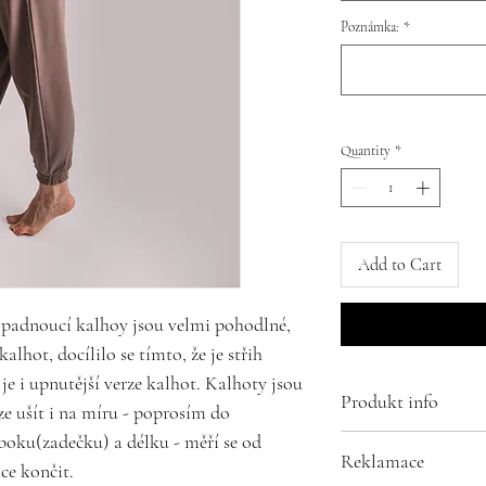
Poznámka:
*
Quantity
*
Add to Cart
 padnoucí kalhoy jsou velmi pohodlné,
 kalhot, docílilo se tímto, že je střih
je i upnutější verze kalhot. Kalhoty jsou
Produkt info
lze ušít i na míru - poprosím do
oku(zadečku) a délku - měří se od
Složení:
Reklamace
ce končit.
95% bavlna