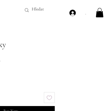
.
ky
Price
0
Buy Now