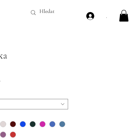
.
ka
Price
0