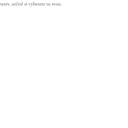
zasílám společně s
ev, určitě si vyberete tu svou.
zboží, úpravy jsou