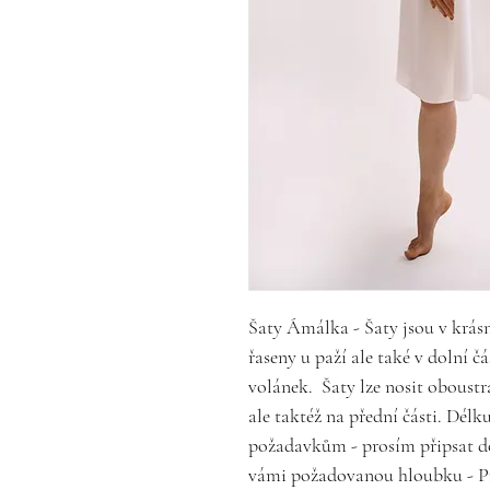
Šaty Ámálka - Šaty jsou v krá
řaseny u paží ale také v dolní č
volánek. Šaty lze nosit oboustr
ale taktéž na přední části. Délk
požadavkům - prosím připsat do
vámi požadovanou hloubku - Pr