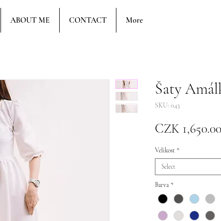
ABOUT ME
CONTACT
More
Šaty Amál
SKU: 043
CZK 1,650.0
Velikost
*
Select
Barva
*