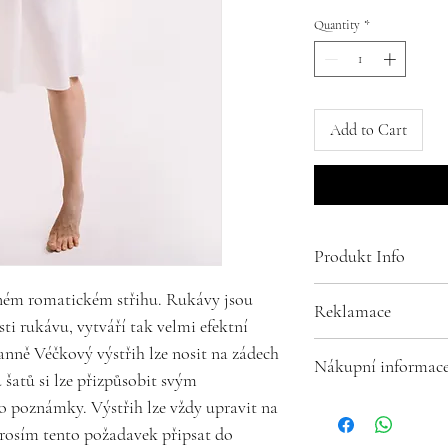
Quantity
*
Add to Cart
Produkt Info
Složení:
sném romatickém střihu. Rukávy jsou
Reklamace
95% bavlna
ásti rukávu, vytváří tak velmi efektní
5% elasten
Reklamace a uplatn
anně Véčkový výstřih lze nosit na zádech
Nákupní informac
Praní na 30 stupňů
ze zákona 14 dní. 
u šatů si lze přizpůsobit svým
zasílám společně s
Reklamace a uplatn
 poznámky. Výstřih lze vždy upravit na
zboží, úpravy jsou
ze zákona 14 dní. 
osím tento požadavek připsat do