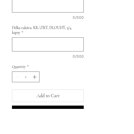
0/500
Délka rukávu: KRÁTKÝ, DLOUHÝ, 3/4,
kapsy
*
0/500
Quantity
*
Add to Cart
Buy Now
ÁČKOVKY - Šaty áčkového